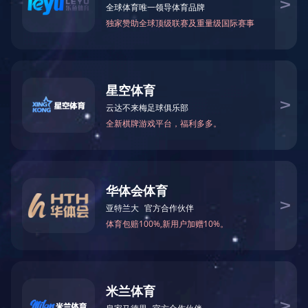
南地区角
邮编地址：102431
的电话：400-993-6860
官方网：enjoyscrappin2.com
联系我们
联系我们
招聘信息
在线留言
新闻资讯
乐鱼官方网站-乐鱼online(中国)全国售后服务电话400-993-6860