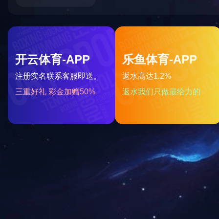
乐鱼官方网站-乐鱼online(中国)全国售
后服务电话400-993-6860
制氧机选购攻略| 3L机/5L机？到底选哪
个？
医用分子筛制氧机SL-3A330/530系列使
用视频
医用分子筛制氧机SL-3W系列使用视频
家用制氧机应对新冠真的有用吗？
在家吸氧，要注意什么？
联系我们
关联人: 乐鱼官方网站-乐鱼online(中国)设
备 认识電話: 400-993-6860
QQ:14675016（同微信支付） 去联系地