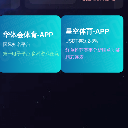
1
后一页
尾页