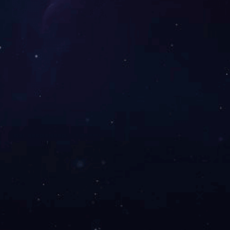
阅
联系我们
人们的qq网易邮箱汇总，您将不断更新
联系人: 乐鱼官方网站-乐鱼online
16话题。 填写信息你的网上qq网易邮
联系电话: 400-993-6860
QQ:14675016（同微信）
地址: 北京市房山区琉璃河镇
提交