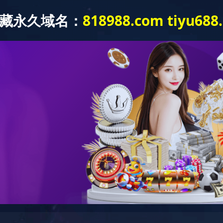
ine(中国) ！全省提供服务热线电话：400-993-6860
关于我们
产品中心
新闻动态