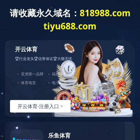
乐鱼官方网站
祝贺訪問上海乐鱼官方网站-乐鱼online(中国)卫生手术器械有现公司的官方网公
众号！广东省服务培训电话：400-993-6860
语言选择:
网站导航
Toggle navigation
行业新闻
制氧机选购攻略| 3L机/5L机？到底选哪个？
2022-12-23 10:39:46
家用制氧机应对新冠真的有用吗？
2022-12-17 22:08:33
在家吸氧，要注意什么？
2022-12-17 22:08:04